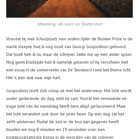
Afbeelding: atk work via Shutterstock
Voordat hij met
Schuilplaats voor andere tijden
de Booker Prize in de
wacht sleepte had ik nog nooit van Georgi Gospodinov gehoord.
Dat boek heb ik nu, maar de schrijver zette me op een ander spoor.
Nog geen bladzijde had ik namelijk gelezen of hij verscheen met
een essay in de zomerreeks van
De Standaard
rond het thema licht.
Het is een stuk naar mijn hart.
Gospodinov leeft zich volop uit met het onderwerp. Het licht wordt
ouder gedurende de dag, stelt hij vast. Vooral het vermoeide en
trage licht van de namiddag heeft hem altijd gefascineerd. Maar
het licht verandert ook door de jaren heen. Op een dag zal het
zelfs uitsterven. Nadat de zon er de brui aan gegeven heeft
houden we nog 8 minuten en 19 seconden over, een
postapocalyptische bonus in de woorden van de schrijver.