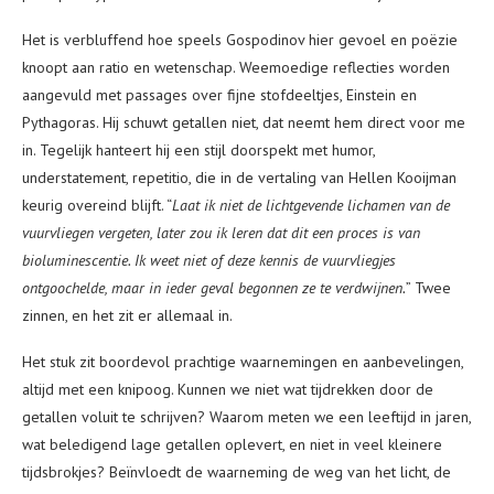
Het is verbluffend hoe speels Gospodinov hier gevoel en poëzie
knoopt aan ratio en wetenschap. Weemoedige reflecties worden
aangevuld met passages over fijne stofdeeltjes, Einstein en
Pythagoras. Hij schuwt getallen niet, dat neemt hem direct voor me
in. Tegelijk hanteert hij een stijl doorspekt met humor,
understatement, repetitio, die in de vertaling van Hellen Kooijman
keurig overeind blijft. “
Laat ik niet de lichtgevende lichamen van de
vuurvliegen vergeten, later zou ik leren dat dit een proces is van
bioluminescentie. Ik weet niet of deze kennis de vuurvliegjes
ontgoochelde, maar in ieder geval begonnen ze te verdwijnen.
” Twee
zinnen, en het zit er allemaal in.
Het stuk zit boordevol prachtige waarnemingen en aanbevelingen,
altijd met een knipoog. Kunnen we niet wat tijdrekken door de
getallen voluit te schrijven? Waarom meten we een leeftijd in jaren,
wat beledigend lage getallen oplevert, en niet in veel kleinere
tijdsbrokjes? Beïnvloedt de waarneming de weg van het licht, de